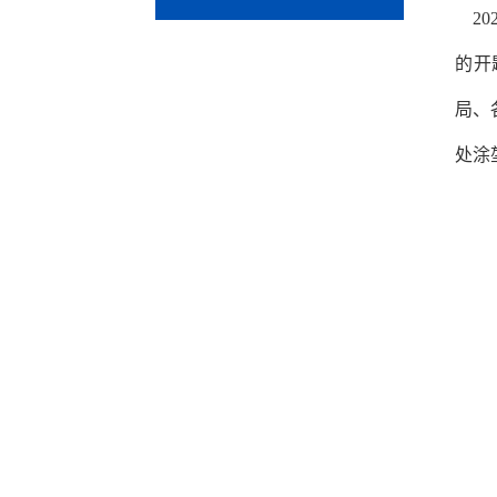
2
的开
局、
处涂