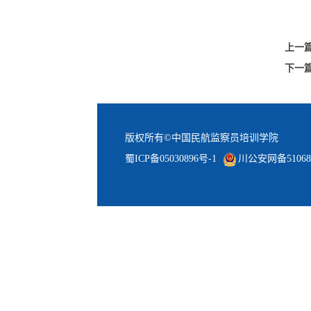
上一
下一
版权所有©中国民航监察员培训学院
蜀ICP备05030896号-1
川公安网备510681